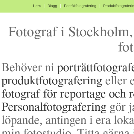
|
|
|
Hem
Blogg
Porträttfotografering
Produktfotograferi
Fotograf i Stockholm, 
fo
Behöver ni
porträttfotograf
produktfotografering
eller 
fotograf för reportage och 
Personalfotografering
gör 
löpande, antingen i era lokal
min fotostudio. Titta gärn