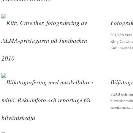
Fotograf
2010 års vinn
Kitty Crowthe
Kulturråd/ALM
Bilfotog
SEAB och Turtl
bilvårdsprodu
amerikanska m