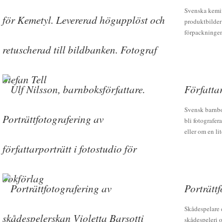
Svenska kemif
produktbilder 
förpackningen 
Författa
Svensk barnbok
bli fotografe
eller om en li
Porträtt
Skådespelare e
skådespeleri o