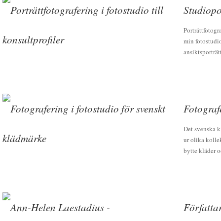
Studiopor
Porträttfotogr
min fotostudio
ansiktsporträtt
Fotograf
Det svenska k
ur olika kolle
bytte kläder o
Författa