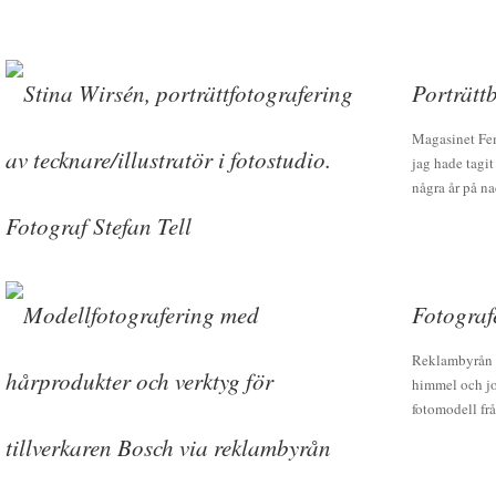
Porträtt
Magasinet Fem
jag hade tagi
några år på na
Fotograf
Reklambyrån S
himmel och jo
fotomodell fr