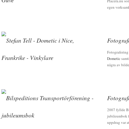
Placera.nu som
egen verksamh
Fotograf
Fotografering
Dometic
samti
några av bilde
Fotograf
2007 fyllde B
jubileumbok f
uppdrag var a