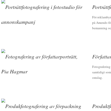
Porträtt
För reklambyr
på Amendo för
bemanning och
Författa
Fotografering 
samtidigt som 
omslag.
Produktf