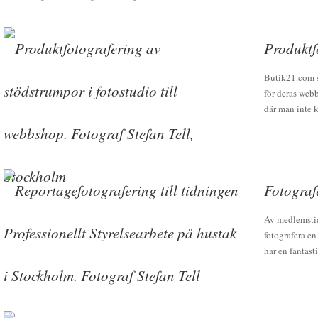
Produktf
Butik21.com s
för deras webb
där man inte 
Fotografe
Av medlemstid
fotografera en
har en fantast