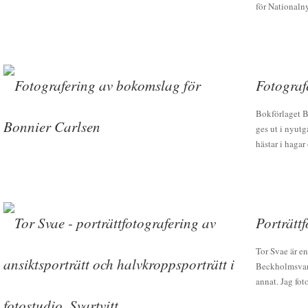
för Nationaln
Fotograf
Bokförlaget B
ges ut i nyutg
hästar i hagar 
Porträtt
Tor Svae är e
Beckholmsvarv
annat. Jag fot