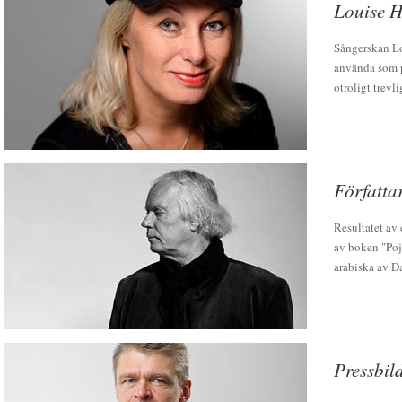
Louise Ho
Sångerskan Lo
använda som p
otroligt trev
Författar
Resultatet av 
av boken "Poj
arabiska av D
Pressbil