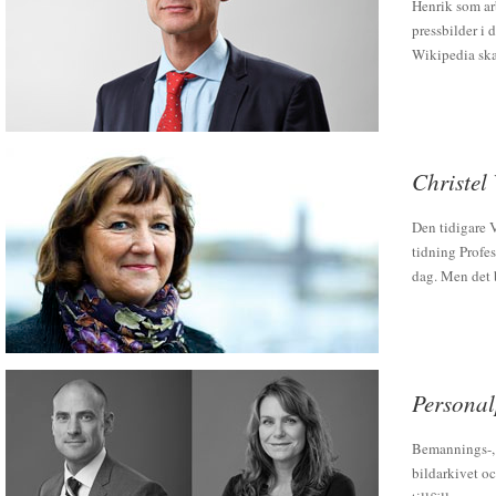
Henrik som ar
pressbilder i 
Wikipedia ska 
Christel 
Den tidigare 
tidning Profes
dag. Men det b
Personalp
Bemannings-, 
bildarkivet oc