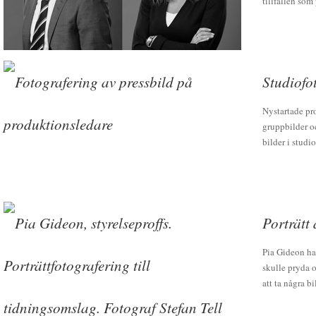
tillfällen som
Studiofo
Nystartade p
gruppbilder oc
bilder i studi
Porträtt 
Pia Gideon har
skulle pryda 
att ta några b