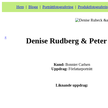
Hem
|
Blogg
|
Porträttfotografering
|
Produktfotograferin
«
Denise Rudberg & Peter 
Kund:
Bonnier Carlsen
Uppdrag:
Författarporträtt
Liknande uppdrag: