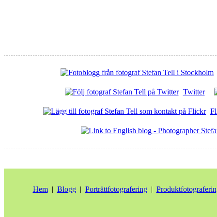
Twitter
Fl
Hem
|
Blogg
|
Porträttfotografering
|
Produktfotograferin