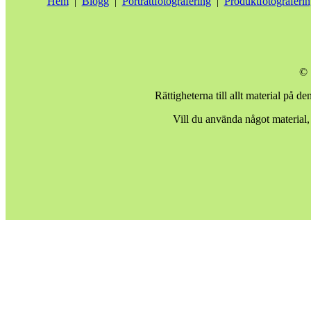
Hem
|
Blogg
|
Porträttfotografering
|
Produktfotograferin
© 
Rättigheterna till allt material på d
Vill du använda något material,