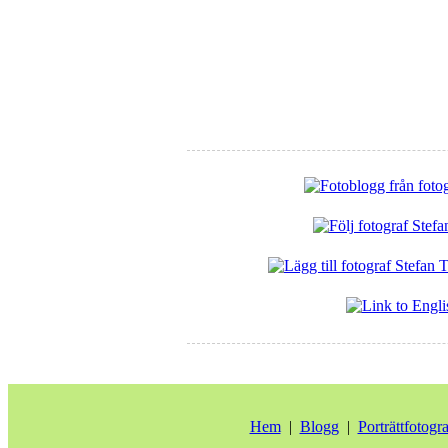
Hem
|
Blogg
|
Porträttfotogr