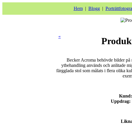
Hem
|
Blogg
|
Porträttfotogr
«
Produkt
Becker Acroma behövde bilder på n
ytbehandling används och anlitade mig
färgglada stol som målats i flera olika k
exem
Kund:
Uppdrag:
Likn