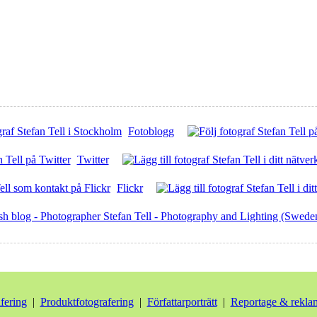
Fotoblogg
Twitter
Flickr
afering
|
Produktfotografering
|
Författarporträtt
|
Reportage & rekla