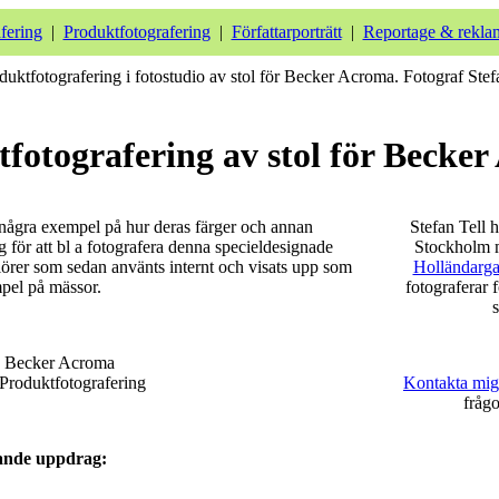
afering
|
Produktfotografering
|
Författarporträtt
|
Reportage & rekla
fotografering av stol för Becke
ågra exempel på hur deras färger och annan
Stefan Tell h
 för att bl a fotografera denna specieldesignade
Stockholm m
ulörer som sedan använts internt och visats upp som
Holländarga
pel på mässor.
fotograferar 
s
Becker Acroma
Produktfotografering
Kontakta mig
frågo
ande uppdrag: