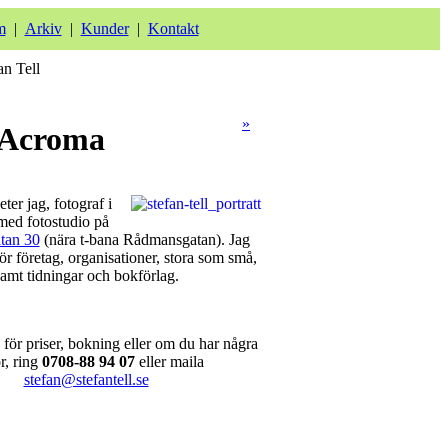
m
|
Arkiv
|
Kunder
|
Kontakt
»
r Acroma
eter jag, fotograf i
ed fotostudio på
tan 30
(nära t-bana Rådmansgatan). Jag
för företag, organisationer, stora som små,
amt tidningar och bokförlag.
för priser, bokning eller om du har några
r, ring
0708-88 94 07
eller maila
stefan@stefantell.se