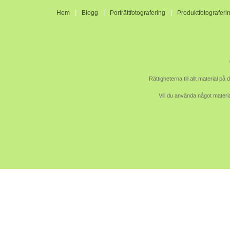
|
|
|
Hem
Blogg
Porträttfotografering
Produktfotograferi
Rättigheterna till allt material p
Vill du använda något materia