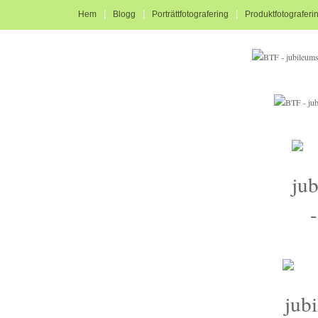
|
|
|
Hem
Blogg
Porträttfotografering
Produktfotograferi