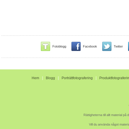
Fotoblogg
Facebook
Twitter
|
|
|
Hem
Blogg
Porträttfotografering
Produktfotograferi
Rättigheterna till allt material p
Vill du använda något materia