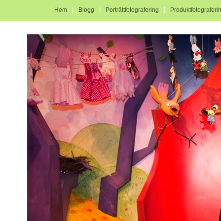
|
|
|
Hem
Blogg
Porträttfotografering
Produktfotograferi