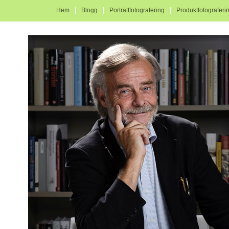
|
|
|
Hem
Blogg
Porträttfotografering
Produktfotograferi