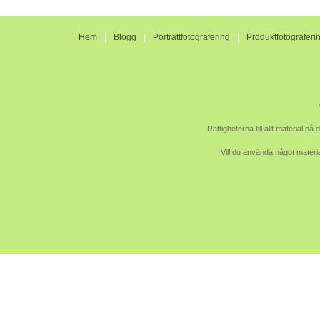
|
|
|
Hem
Blogg
Porträttfotografering
Produktfotograferi
Rättigheterna till allt material p
Vill du använda något materia