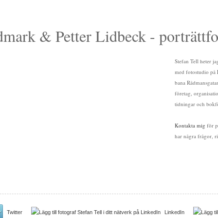
mark & Petter Lidbeck - porträttfo
Stefan Tell heter j
med fotostudio på
bana Rådmansgatan)
företag, organisati
tidningar och bokf
Kontakta mig
för p
har några frågor, 
Twitter
LinkedIn