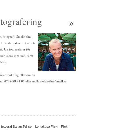
tografering
»
ag, fotograf i Stockholm
Holländargatan 30
(nära t-
. Jag fotograferar för
oner, stora som små, samt
örlag.
riser, bokning eller om du
ring
0708-88 94 07
eller maila
stefan@stefantell.se
Flickr