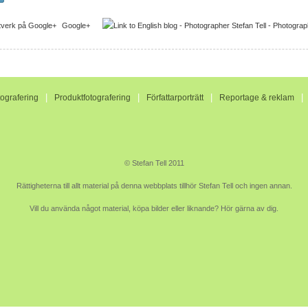
Google+
|
|
|
tografering
Produktfotografering
Författarporträtt
Reportage & reklam
© Stefan Tell 2011
Rättigheterna till allt material på denna webbplats tillhör Stefan Tell och ingen annan.
Vill du använda något material, köpa bilder eller liknande? Hör gärna av dig.