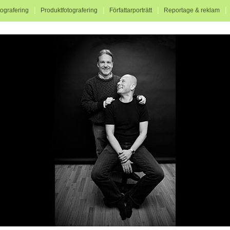
|
|
|
tografering
Produktfotografering
Författarporträtt
Reportage & reklam