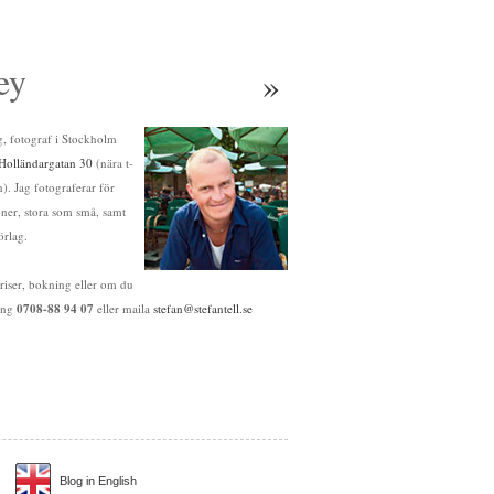
ey
»
ag, fotograf i Stockholm
Holländargatan 30
(nära t-
. Jag fotograferar för
oner, stora som små, samt
örlag.
riser, bokning eller om du
ring
0708-88 94 07
eller maila
stefan@stefantell.se
Blog in English