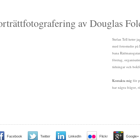
orträttfotografering av Douglas Fol
Stefan Tell heter j
med fotostudio på
bana Rådmansgatan)
företag, organisati
tidningar och bokf
Kontakta mig
för p
har några frågor, 
Facebook
Twitter
LinkedIn
Flickr
Google+