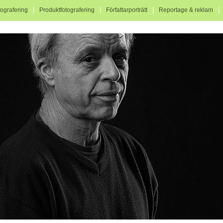
|
|
|
tografering
Produktfotografering
Författarporträtt
Reportage & reklam