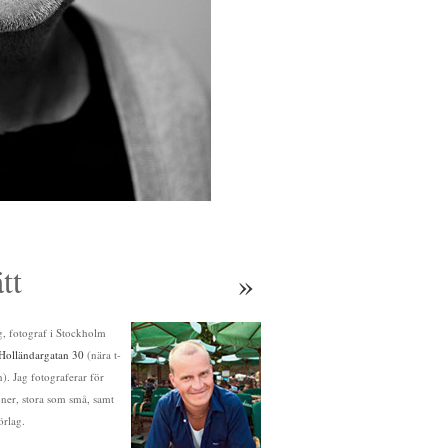
tt
»
ag, fotograf i Stockholm
Holländargatan 30
(nära t-
. Jag fotograferar för
oner, stora som små, samt
örlag.