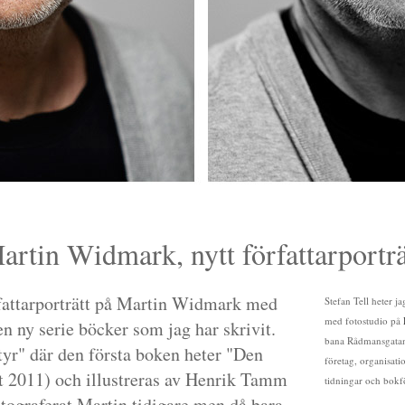
artin Widmark, nytt författarporträ
örfattarporträtt på Martin Widmark med
Stefan Tell heter j
med fotostudio på
n ny serie böcker som jag har skrivit.
bana Rådmansgatan)
tyr" där den första boken heter "Den
företag, organisati
 2011) och illustreras av Henrik Tamm
tidningar och bokf
fotograferat Martin tidigare men då bara