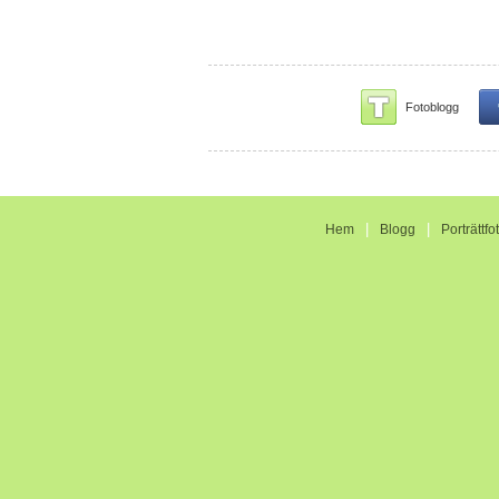
Fotoblogg
|
|
Hem
Blogg
Porträttfo