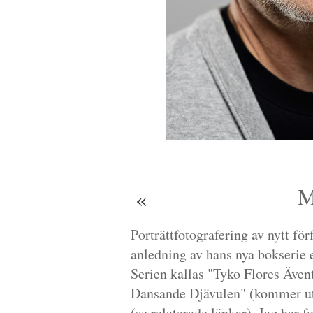
M
«
Porträttfotografering av nytt f
anledning av hans nya bokserie e
Serien kallas "Tyko Flores Även
Dansande Djävulen" (kommer ut
(se relaterade länkar). Jag har 