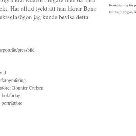
Kontakta mig
för p
jekt. Har alltid tyckt att han liknar Bono
har några frågor, 
sektsglasögon jag kunde bevisa detta
arporträtt/pressbild
bild
fotografering
tratörer Bonnier Carlsen
l bokförlag
porträttfoto