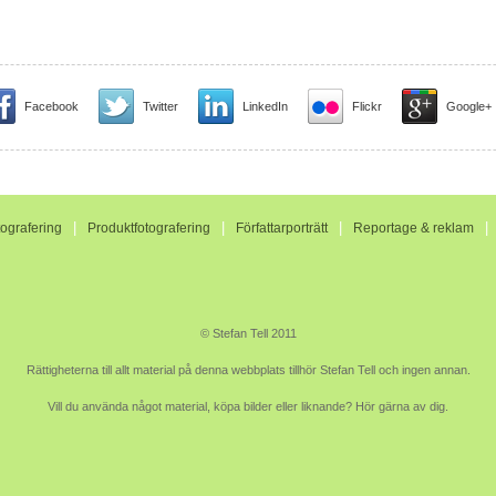
Facebook
Twitter
LinkedIn
Flickr
Google+
|
|
|
tografering
Produktfotografering
Författarporträtt
Reportage & reklam
© Stefan Tell 2011
Rättigheterna till allt material på denna webbplats tillhör Stefan Tell och ingen annan.
Vill du använda något material, köpa bilder eller liknande? Hör gärna av dig.