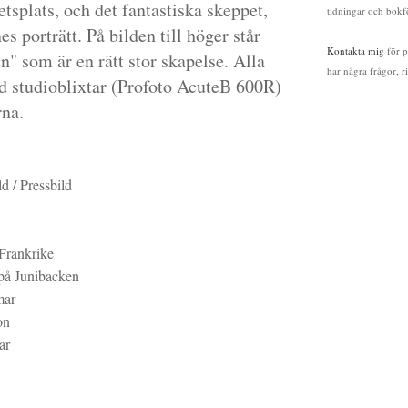
etsplats, och det fantastiska skeppet,
tidningar och bokf
s porträtt. På bilden till höger står
Kontakta mig
för p
n" som är en rätt stor skapelse. Alla
har några frågor, 
ed studioblixtar (Profoto AcuteB 600R)
rna.
ld / Pressbild
 Frankrike
 på Junibacken
mar
on
ar