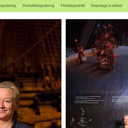
|
|
|
tografering
Produktfotografering
Författarporträtt
Reportage & reklam