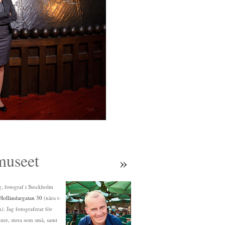
museet
»
ag, fotograf i Stockholm
Holländargatan 30
(nära t-
. Jag fotograferar för
oner, stora som små, samt