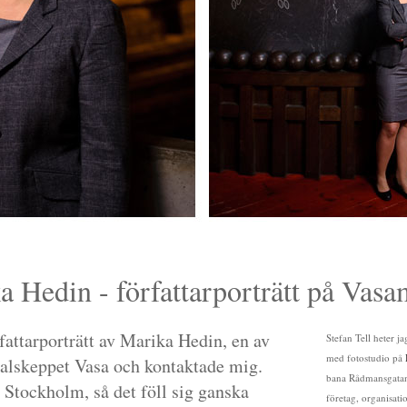
a Hedin - författarporträtt på Vasa
fattarporträtt av Marika Hedin, en av
Stefan Tell heter j
med fotostudio på
egalskeppet Vasa och kontaktade mig.
bana Rådmansgatan)
 Stockholm, så det föll sig ganska
företag, organisati