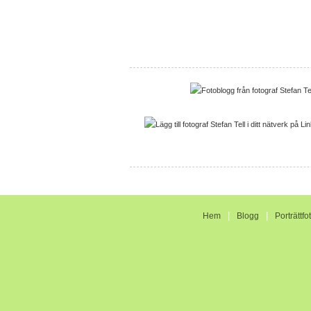
|
|
Hem
Blogg
Porträttfo