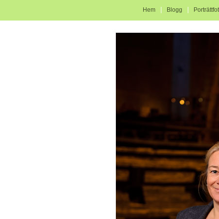
|
|
Hem
Blogg
Porträttfo