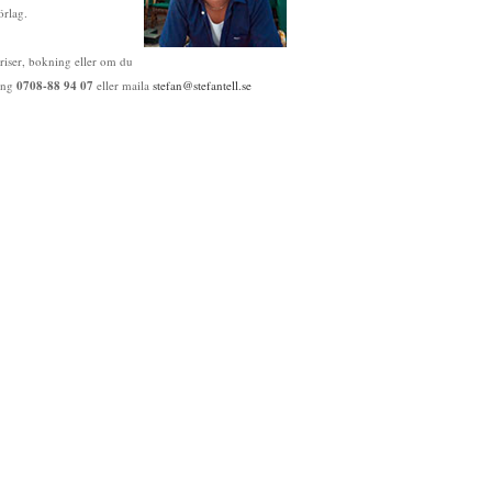
örlag.
riser, bokning eller om du
ring
0708-88 94 07
eller maila
stefan@stefantell.se